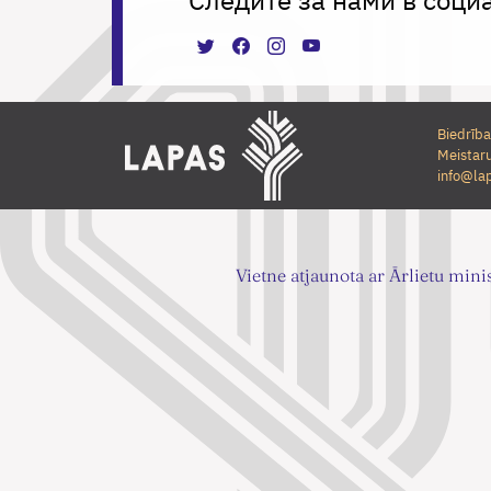
Biedrība
Meistaru
info@lap
Vietne atjaunota ar Ārlietu mini