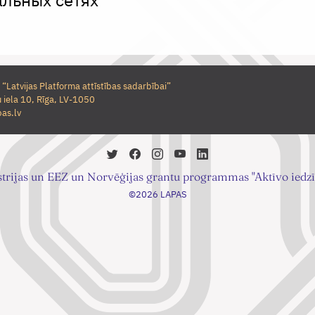
 “Latvijas Platforma attīstības sadarbībai”
 iela 10, Rīga, LV-1050
as.lv
strijas un EEZ un Norvēģijas grantu programmas "Aktīvo iedzīv
©2026 LAPAS