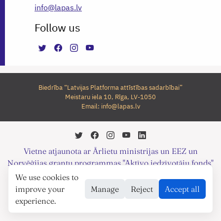
info@lapas.lv
Follow us
Biedrība “Latvijas Platforma attīstības sadarbībai”
Meistaru iela 10, Rīga, LV-1050
Email:
info@lapas.lv
Vietne atjaunota ar Ārlietu ministrijas un EEZ un
Norvēģijas grantu programmas "Aktīvo iedzīvotāju fonds"
finansiālu atbalstu.
We use cookies to
©2026 LAPAS
improve your
Manage
Reject
Accept all
experience.