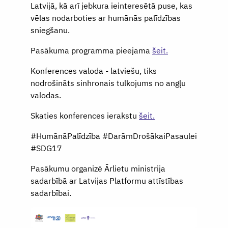
Latvijā, kā arī jebkura ieinteresētā puse, kas
vēlas nodarboties ar humānās palīdzības
sniegšanu.
Pasākuma programma pieejama
šeit.
Konferences valoda - latviešu, tiks
nodrošināts sinhronais tulkojums no angļu
valodas.
Skaties konferences ierakstu
šeit.
#HumānāPalīdzība #DarāmDrošākaiPasaulei
#SDG17
Pasākumu organizē Ārlietu ministrija
sadarbībā ar Latvijas Platformu attīstības
sadarbībai.