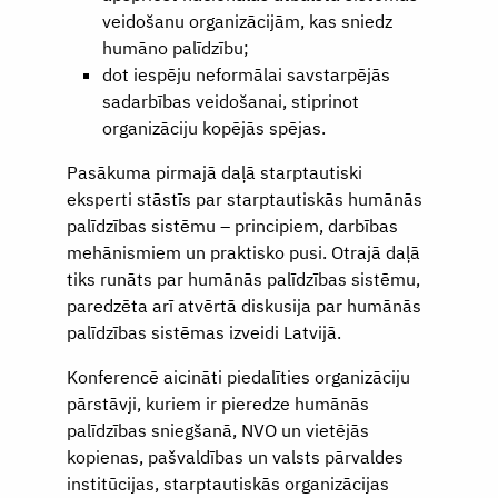
veidošanu organizācijām, kas sniedz
humāno palīdzību;
dot iespēju neformālai savstarpējās
sadarbības veidošanai, stiprinot
organizāciju kopējās spējas.
Pasākuma pirmajā daļā starptautiski
eksperti stāstīs par starptautiskās humānās
palīdzības sistēmu – principiem, darbības
mehānismiem un praktisko pusi. Otrajā daļā
tiks runāts par humānās palīdzības sistēmu,
paredzēta arī atvērtā diskusija par humānās
palīdzības sistēmas izveidi Latvijā.
Konferencē aicināti piedalīties organizāciju
pārstāvji, kuriem ir pieredze humānās
palīdzības sniegšanā, NVO un vietējās
kopienas, pašvaldības un valsts pārvaldes
institūcijas, starptautiskās organizācijas