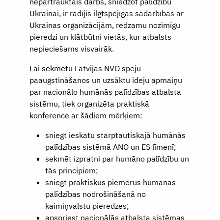
nepārtrauktais darbs, sniedzot palīdzību
Ukrainai, ir radījis ilgtspējīgas sadarbības ar
Ukrainas organizācijām, redzamu nozīmīgu
pieredzi un klātbūtni vietās, kur atbalsts
nepieciešams visvairāk.
Lai sekmētu Latvijas NVO spēju
paaugstināšanos un uzsāktu ideju apmaiņu
par nacionālo humānās palīdzības atbalsta
sistēmu, tiek organizēta praktiskā
konference ar šādiem mērķiem:
sniegt ieskatu starptautiskajā humānās
palīdzības sistēmā ANO un ES līmenī;
sekmēt izpratni par humāno palīdzību un
tās principiem;
sniegt praktiskus piemērus humānās
palīdzības nodrošināšanā no
kaimiņvalstu pieredzes;
apspriest nacionālās atbalsta sistēmas