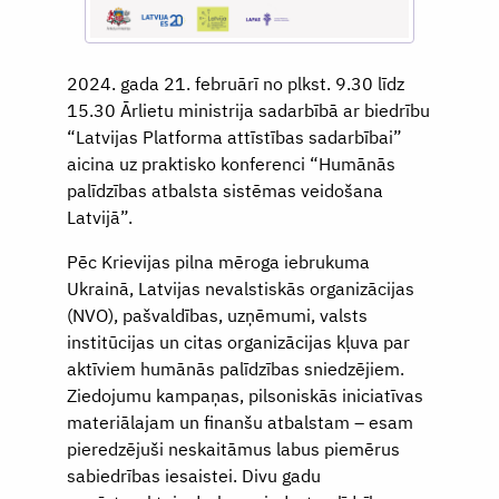
2024. gada 21. februārī no plkst. 9.30 līdz
15.30 Ārlietu ministrija sadarbībā ar biedrību
“Latvijas Platforma attīstības sadarbībai”
aicina uz praktisko konferenci “Humānās
palīdzības atbalsta sistēmas veidošana
Latvijā”.
Pēc Krievijas pilna mēroga iebrukuma
Ukrainā, Latvijas nevalstiskās organizācijas
(NVO), pašvaldības, uzņēmumi, valsts
institūcijas un citas organizācijas kļuva par
aktīviem humānās palīdzības sniedzējiem.
Ziedojumu kampaņas, pilsoniskās iniciatīvas
materiālajam un finanšu atbalstam – esam
pieredzējuši neskaitāmus labus piemērus
sabiedrības iesaistei. Divu gadu