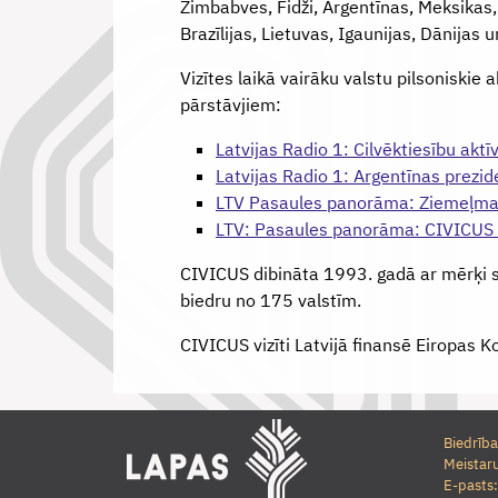
Zimbabves, Fidži, Argentīnas, Meksikas,
Brazīlijas, Lietuvas, Igaunijas, Dānijas 
Vizītes laikā vairāku valstu pilsoniskie a
pārstāvjiem:
Latvijas Radio 1: Cilvēktiesību aktī
Latvijas Radio 1: Argentīnas prezid
LTV Pasaules panorāma: Ziemeļmaķ
LTV: Pasaules panorāma: CIVICUS t
CIVICUS dibināta 1993. gadā ar mērķi se
biedru no 175 valstīm.
CIVICUS vizīti Latvijā finansē Eiropas K
Biedrība
Meistaru
E-pasts