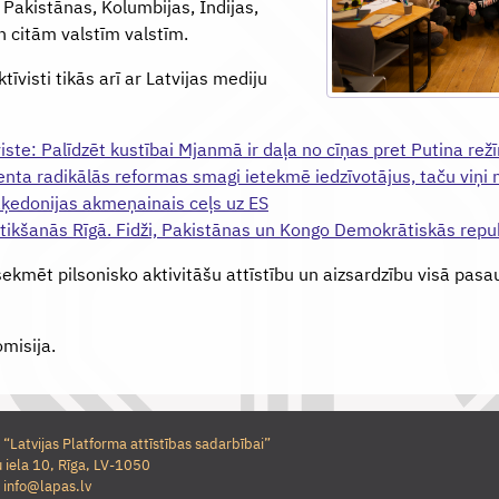
 Pakistānas, Kolumbijas, Indijas,
un citām valstīm valstīm.
ktīvisti tikās arī ar Latvijas mediju
viste: Palīdzēt kustībai Mjanmā ir daļa no cīņas pret Putina rež
enta radikālās reformas smagi ietekmē iedzīvotājus, taču viņi 
edonijas akmeņainais ceļs uz ES
ikšanās Rīgā. Fidži, Pakistānas un Kongo Demokrātiskās repub
kmēt pilsonisko aktivitāšu attīstību un aizsardzību visā pasau
omisija.
 “Latvijas Platforma attīstības sadarbībai”
 iela 10, Rīga, LV-1050
:
info@lapas.lv