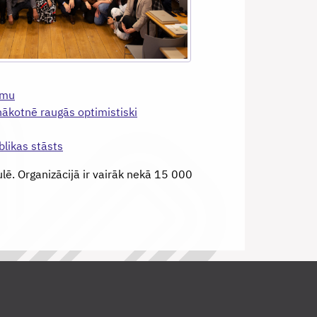
īmu
nākotnē raugās optimistiski
likas stāsts
lē. Organizācijā ir vairāk nekā 15 000