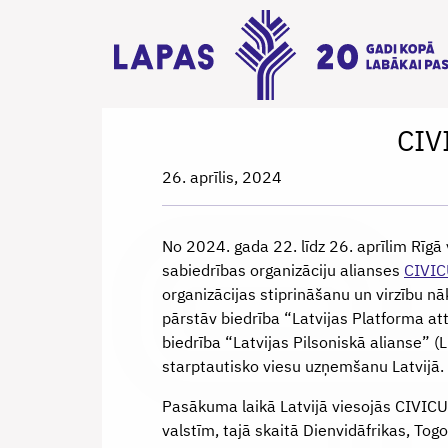
CIV
26. aprīlis, 2024
No 2024. gada 22. līdz 26. aprīlim Rīgā 
sabiedrības organizāciju alianses
CIVI
organizācijas stiprināšanu un virzību n
pārstāv biedrība “Latvijas Platforma at
biedrība “Latvijas Pilsoniskā alianse” (
starptautisko viesu uzņemšanu Latvijā.
Pasākuma laikā Latvijā viesojās CIVICU
valstīm, tajā skaitā Dienvidāfrikas, To