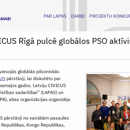
PAR LAPAS
DARBI
PROJEKTU KONKU
ICUS Rīgā pulcē globālos PSO aktīvi
viesojās globālās pilsoniskās
CUS
pārstāvji, lai diskutētu par
ākamajos gados. Latviju CIVICUS
tīstības sadarbībai” (LAPAS) un
LPA), abas organizācijas organizēja
S pārstāvji no vairākām pasaules
go Republikas, Kongo Republikas,