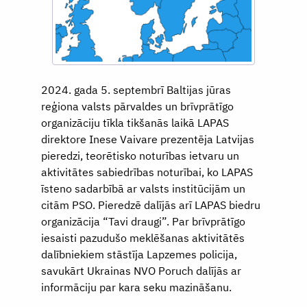
2024. gada 5. septembrī Baltijas jūras
reģiona valsts pārvaldes un brīvprātīgo
organizāciju tīkla tikšanās laikā LAPAS
direktore Inese Vaivare prezentēja Latvijas
pieredzi, teorētisko noturības ietvaru un
aktivitātes sabiedrības noturībai, ko LAPAS
īsteno sadarbībā ar valsts institūcijām un
citām PSO. Pieredzē dalījās arī LAPAS biedru
organizācija “Tavi draugi”. Par brīvprātīgo
iesaisti pazudušo meklēšanas aktivitātēs
dalībniekiem stāstīja Lapzemes policija,
savukārt Ukrainas NVO Poruch dalījās ar
informāciju par kara seku mazināšanu.