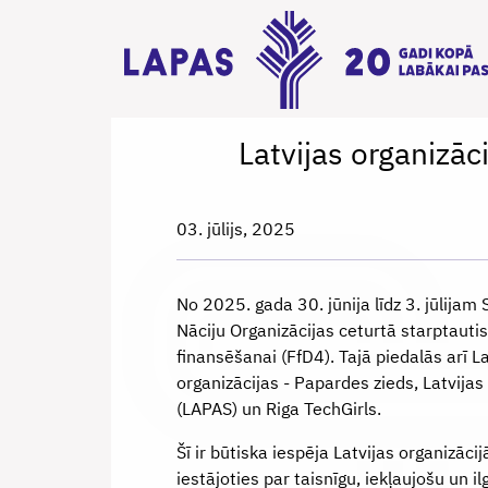
Latvijas organizāc
03. jūlijs, 2025
No 2025. gada 30. jūnija līdz 3. jūlijam 
Nāciju Organizācijas ceturtā starptauti
finansēšanai (FfD4). Tajā piedalās arī L
organizācijas - Papardes zieds, Latvijas
(LAPAS) un Riga TechGirls.
Šī ir būtiska iespēja Latvijas organizāci
iestājoties par taisnīgu, iekļaujošu un i