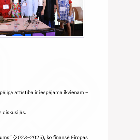
pējīga attīstība ir iespējama ikvienam –
s diskusijās.
nsējums” (2023–2025), ko finansē Eiropas