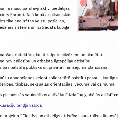
ūnijā mūsu pārstāvji aktīvi piedalījās
ciety Forum). Tajā kopā ar pilsoniskās
s tika analizētas valstu pozīcijas,
sēšanas sistēmā un izstrādāta kopīga
anšu arhitektūru, lai tā kalpotu cilvēkiem un planētai.
a nevienlīdzību un atbalsta ilgtspējīgu attīstību.
sībās balstīta publiskā un privātā finansējuma plānošana.
 mūsu apņemšanos veidot solidaritātē balstītu pasauli, kur ilgts
ederības, ticības, seksuālās orientācijas, vecuma vai dzimuma.
jas pilsoniskās sabiedrības aktīvāku līdzdalību globālās attīstība
klarāciju (angļu valodā
 no projekta “Efektīvs un atbildīgs attīstības sadarbības fina