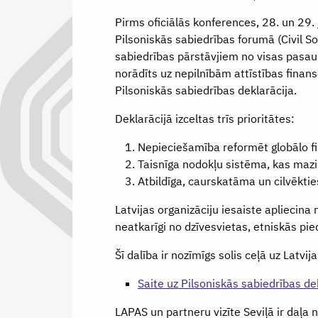
Pirms oficiālās konferences, 28. un 29. j
Pilsoniskās sabiedrības forumā (Civil So
sabiedrības pārstāvjiem no visas pasaule
norādīts uz nepilnībām attīstības finan
Pilsoniskās sabiedrības deklarācija.
Deklarācijā izceltas trīs prioritātes:
Nepieciešamība reformēt globālo fin
Taisnīga nodokļu sistēma, kas mazin
Atbildīga, caurskatāma un cilvēktie
Latvijas organizāciju iesaiste apliecina
neatkarīgi no dzīvesvietas, etniskās pi
Šī dalība ir nozīmīgs solis ceļā uz Latvi
Saite uz Pilsoniskās sabiedrības de
LAPAS un partneru vizīte Seviļā ir daļa