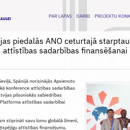
PAR LAPAS
DARBI
PROJEKTU KON
ijas piedalās ANO ceturtajā starpta
attīstības sadarbības finansēšanai
Seviļā, Spānijā norisinājās Apvienoto
skā konference attīstības sadarbības
atvijas pilsoniskās sabiedrības
 Platforma attīstības sadarbībai
jām stiprināt savu lomu globālā līmenī,
lgtspējīgu attīstības finansējumu.