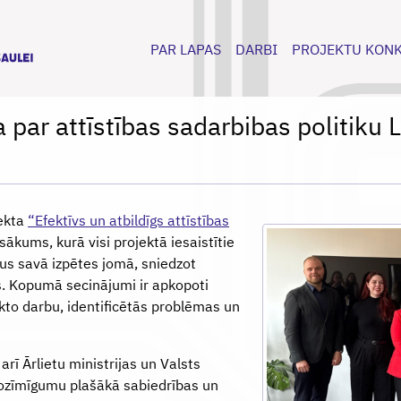
PAR LAPAS
DARBI
PROJEKTU KON
par attīstības sadarbibas politiku L
jekta
“Efektīvs un atbildīgs attīstības
kums, kurā visi projektā iesaistītie
us savā izpētes jomā, sniedzot
s. Kopumā secinājumi ir apkopoti
kto darbu, identificētās problēmas un
rī Ārlietu ministrijas un Valsts
 nozīmīgumu plašākā sabiedrības un