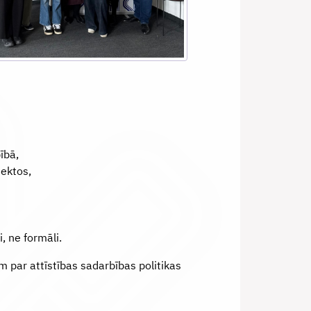
ībā,
jektos,
i, ne formāli.
par attīstības sadarbības politikas