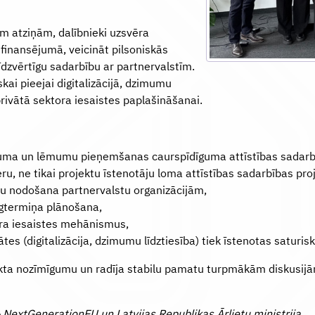
ām atziņām, dalībnieki uzsvēra
finansējumā, veicināt pilsoniskās
 līdzvērtīgu sadarbību ar partnervalstīm.
kai pieejai digitalizācijā, dzimumu
privātā sektora iesaistes paplašināšanai.
sējuma un lēmumu pieņemšanas caurspīdīguma attīstības sadarb
ru, ne tikai projektu īstenotāju loma attīstības sadarbības pro
rsu nodošana partnervalstu organizācijām,
ilgtermiņa plānošana,
ora iesaistes mehānismus,
tes (digitalizācija, dzimumu līdztiesība) tiek īstenotas saturisk
ta nozīmīgumu un radīja stabilu pamatu turpmākām diskusijām 
NextGenerationEU un Latvijas Republikas Ārlietu ministrija.