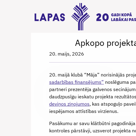
Apkopo projekta 
20. maijs, 2026
20. maijā klubā “Māja” norisinājās pro
sadarbības finansējums”
noslēguma pasā
partneri prezentēja galvenos secinājum
daudzpusīgu ieskatu projekta rezultāto
deviņos ziņojumos
, kas atspoguļo pavei
iespējamos attīstības virzienus.
Pasākumu ar savu klātbūtni pagodināja a
kontroles pārstāvji, uzsverot projekta