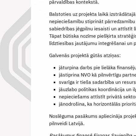
pārvaldības kontekstā.
Balstoties uz projekta laikā izstrādātaj
nepieciešamību stiprināt pārredzamību 
sabiedrības jēgpilnu iesaisti un attīstīt
Tāpat būtiska nozīme piešķirta stratēģis
līdztiesības jautājumu integrēšanai un 
Galvenās projektā gūtās atziņas:
jāturpina darbs pie lielāka finan
jāstiprina NVO kā pilnvērtīgu partne
svarīga ir tieša sadarbība un resu
jāuzlabo politikas koordinācija un 
nepieciešams attīstīt privātā sekt
jānodrošina, ka horizontālās prioritā
Noslēguma pasākums apliecināja projek
pilnveidi Latvijā.
Pasākumus finansē Eiropas Savienība – 