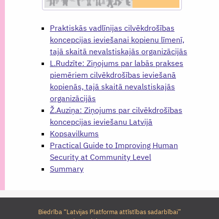
Praktiskās vadlīnijas cilvēkdrošības
koncepcijas ieviešanai kopienu līmenī,
tajā skaitā nevalstiskajās organizācijās
L.Rudzīte: Ziņojums par labās prakses
piemēriem cilvēkdrošības ieviešanā
kopienās, tajā skaitā nevalstiskajās
organizācijās
Ž.Auziņa: Ziņojums par cilvēkdrošības
koncepcijas ieviešanu Latvijā
Kopsavilkums
Practical Guide to Improving Human
Security at Community Level
Summary
Biedrība “Latvijas Platforma attīstības sadarbībai”