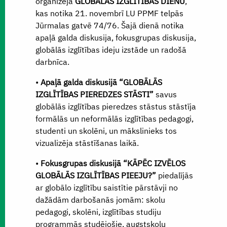
organizēja
GLOBĀLĀS IZGLĪTĪBAS DIENU
,
kas notika 21. novembrī LU PPMF telpās
Jūrmalas gatvē 74/76. Šajā dienā notika
apaļā galda diskusija, fokusgrupas diskusija,
globālās izglītības ideju izstāde un radošā
darbnīca.
•
Apaļā galda diskusijā “GLOBĀLĀS
IZGLĪTĪBAS PIEREDZES STĀSTI”
savus
globālās izglītības pieredzes stāstus stāstīja
formālās un neformālās izglītības pedagogi,
studenti un skolēni, un mākslinieks tos
vizualizēja stāstīšanas laikā.
•
Fokusgrupas diskusijā “KĀPĒC IZVĒLOS
GLOBĀLĀS IZGLĪTĪBAS PIEEJU?”
piedalījās
ar globālo izglītību saistītie pārstāvji no
dažādām darbošanās jomām: skolu
pedagogi, skolēni, izglītības studiju
programmās studējošie, augstskolu