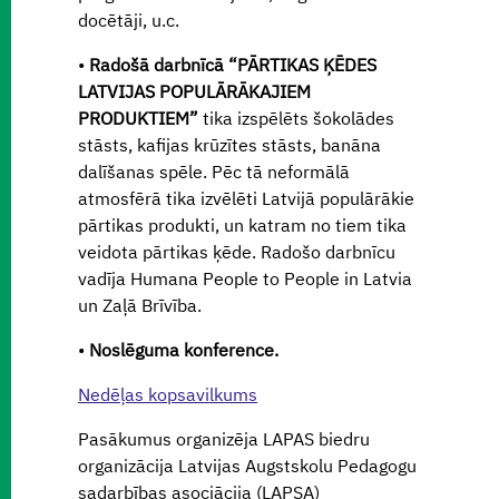
docētāji, u.c.
•
Radošā darbnīcā “PĀRTIKAS ĶĒDES
LATVIJAS POPULĀRĀKAJIEM
PRODUKTIEM”
tika izspēlēts šokolādes
stāsts, kafijas krūzītes stāsts, banāna
dalīšanas spēle. Pēc tā neformālā
atmosfērā tika izvēlēti Latvijā populārākie
pārtikas produkti, un katram no tiem tika
veidota pārtikas ķēde. Radošo darbnīcu
vadīja Humana People to People in Latvia
un Zaļā Brīvība.
•
Noslēguma konference.
Nedēļas kopsavilkums
Pasākumus organizēja LAPAS biedru
organizācija Latvijas Augstskolu Pedagogu
sadarbības asociācija (LAPSA)