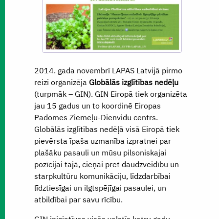
2014. gada novembrī LAPAS Latvijā pirmo
reizi organizēja
Globālās izglītības nedēļu
(turpmāk – GIN). GIN Eiropā tiek organizēta
jau 15 gadus un to koordinē Eiropas
Padomes Ziemeļu-Dienvidu centrs.
Globālās izglītības nedēļā visā Eiropā tiek
pievērsta īpaša uzmanība izpratnei par
plašāku pasauli un mūsu pilsoniskajai
pozīcijai tajā, cieņai pret daudzveidību un
starpkultūru komunikāciju, līdzdarbībai
līdztiesīgai un ilgtspējīgai pasaulei, un
atbildībai par savu rīcību.
GIN iniciatīvas visās valstīs katru gadu