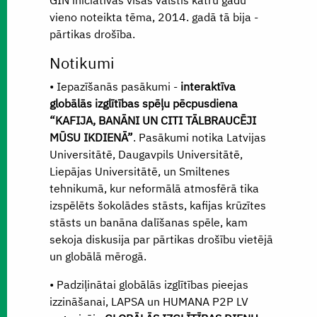
vieno noteikta tēma, 2014. gadā tā bija -
pārtikas drošība.
Notikumi
• Iepazīšanās pasākumi -
interaktīva
globālās izglītības spēļu pēcpusdiena
“KAFIJA, BANĀNI UN CITI TĀLBRAUCĒJI
MŪSU IKDIENĀ”
. Pasākumi notika Latvijas
Universitātē, Daugavpils Universitātē,
Liepājas Universitātē, un Smiltenes
tehnikumā, kur neformālā atmosfērā tika
izspēlēts šokolādes stāsts, kafijas krūzītes
stāsts un banāna dalīšanas spēle, kam
sekoja diskusija par pārtikas drošību vietējā
un globālā mērogā.
• Padziļinātai globālās izglītības pieejas
izzināšanai, LAPSA un HUMANA P2P LV