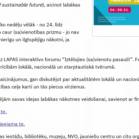
d sustainable future
), aicinot labākas
ko nedēļu vēlāk - no 24. līdz
caur (sa)vienotības prizmu - jo nav
erīgu un ilgtspējīgu nākotni, ja
z LAPAS interaktīvo forumu “Iztēlojies (sa)vienotu pasauli!”.
rīcībām lokālā, nacionālā un starptautiskā tvērumā.
aicinājumus, gan diskutējot par aktualitātēm lokālā un nacionā
ības ceļa karti un tās piecus virzienus.
pējām savas idejas labākas nākotnes veidošanai, savienot ar f
te.
ieejama te.
s iestāžu, bibliotēku, muzeju, NVO, jauniešu centru un citu orga