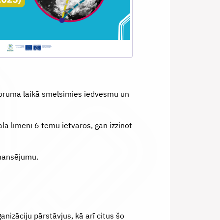
 Foruma laikā smelsimies iedvesmu un
lā līmenī 6 tēmu ietvaros, gan izzinot
inansējumu.
nizāciju pārstāvjus, kā arī citus šo