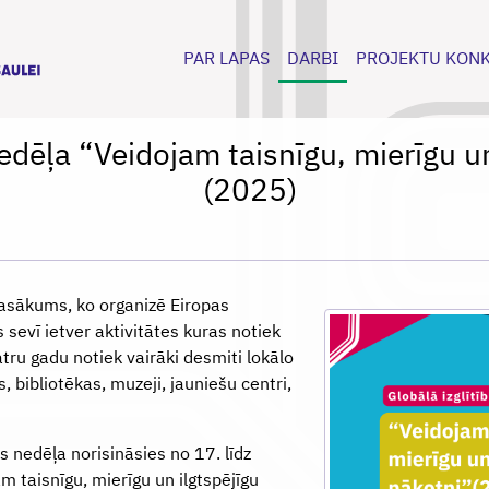
PAR LAPAS
DARBI
PROJEKTU KON
nedēļa “Veidojam taisnīgu, mierīgu un
(2025)
 pasākums, ko organizē Eiropas
sevī ietver aktivitātes kuras notiek
atru gadu notiek vairāki desmiti lokālo
, bibliotēkas, muzeji, jauniešu centri,
s nedēļa norisināsies no 17. līdz
 taisnīgu, mierīgu un ilgtspējīgu