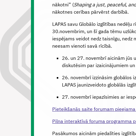
nākotni” (
Shaping a just, peaceful, an
nākotnes cerības pārvērst darbībā.
LAPAS savu Globālo izglītības nedēļu rī
30.novembrim, un šī gada tēmu uzlūko 
iespējams veidot nedz taisnīgu, nedz mi
neesam vienoti savā rīcībā.
26. un 27. novembrī aicinām jūs u
diskutēsim par izaicinājumiem un 
26. novembrī izzināsim globālos iz
LAPAS jaunizveidoto globālās izglīt
27. novembrī iepazīsimies ar ies
Pieteikšanās saite forumam pieejama 
Pilna interaktīvā foruma programma p
Pasākumos aicinām piedalīties izglītība