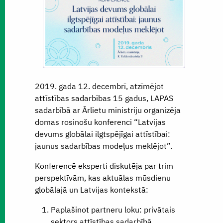
2019. gada 12. decembrī, atzīmējot
attīstības sadarbības 15 gadus, LAPAS
sadarbībā ar Ārlietu ministriju organizēja
domas rosinošu konferenci “Latvijas
devums globālai ilgtspējīgai attīstībai:
jaunus sadarbības modeļus meklējot”.
Konferencē eksperti diskutēja par trim
perspektīvām, kas aktuālas mūsdienu
globālajā un Latvijas kontekstā:
Paplašinot partneru loku: privātais
sektors attīstības sadarbībā.