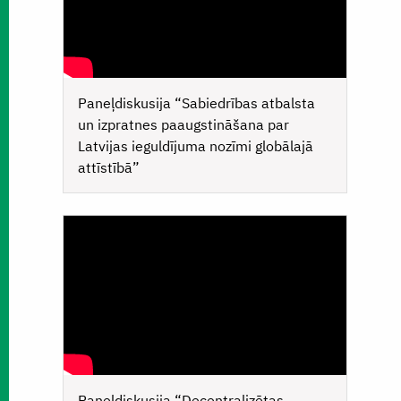
Paneļdiskusija “Sabiedrības atbalsta
un izpratnes paaugstināšana par
Latvijas ieguldījuma nozīmi globālajā
attīstībā”
Paneļdiskusija “Decentralizētas