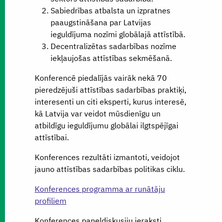
Sabiedrības atbalsta un izpratnes
paaugstināšana par Latvijas
ieguldījuma nozīmi globālajā attīstībā.
Decentralizētas sadarbības nozīme
iekļaujošas attīstības sekmēšanā.
Konferencē piedalījās vairāk nekā 70
pieredzējuši attīstības sadarbības praktiķi,
interesenti un citi eksperti, kurus interesē,
kā Latvija var veidot mūsdienīgu un
atbildīgu ieguldījumu globālai ilgtspējīgai
attīstībai.
Konferences rezultāti izmantoti, veidojot
jauno attīstības sadarbības politikas ciklu.
Konferences programma ar runātāju
profiliem
Konferences paneļdiskusiju ieraksti