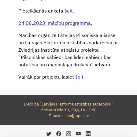
Pieteikšanās anketa
šeit.
24.08.2023. mācību programma.
Mācības organizē Latvijas Pilsoniskā alianse
un Latvijas Platforma attīstības sadarbībai ar
Zviedrijas institūta atbalstu projekta
“Pilsoniskās sabiedrības līderi sabiedrības
noturībai un reģionālajai drošībai” ietvarā.
Vairāk par projektu lasiet
šeit
.
Biedrība “Latvijas Platforma attīstības sadarbībai”
Meistaru iela 10, Rīga, LV-1050
E-pasts:
info@lapas.lv