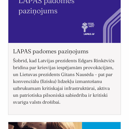
LAPAS padomes paziņojums
Šobrīd, kad Latvijas prezidents Edgars Rinkēvičs
brīdina par krievijas iespējamām provokācijām,
un Lietuvas prezidents Gitans Nausēda – pat par
konvenciālu (fizisku) līdzekļu izmantošanu
uzbrukumam kritiskajai infrastruktūrai, aktīva
un patriotiska pilsoniskā sabiedrība ir kritiski
svarīga valsts drošībai.