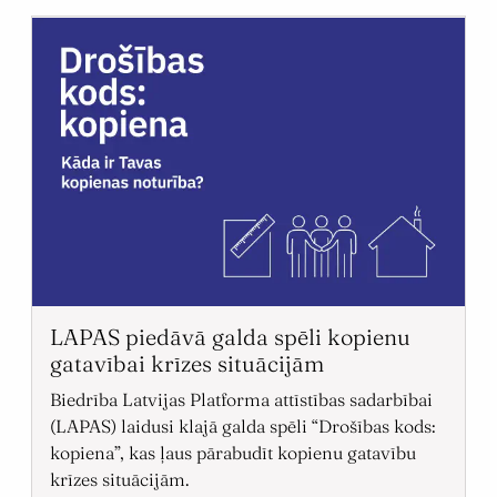
LAPAS piedāvā galda spēli kopienu
gatavībai krīzes situācijām
Biedrība Latvijas Platforma attīstības sadarbībai
(LAPAS) laidusi klajā galda spēli “Drošības kods:
kopiena”, kas ļaus pārabudīt kopienu gatavību
krīzes situācijām.