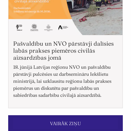
Pašvaldību un NVO pārstāvji dalīsies
labās prakses piemēros civilās
aizsardzības jomā
18. jūnijā Latvijas reģionu NVO un pašvaldību
pārstāvji pulcēsies uz darbsemināru Iekšlietu
ministrijā, lai uzklausītu reģionu labās prakses
piemērus un diskutētu par pašvaldību un
sabiedrības sadarbību civilajā aizsardzībā.
VAIRĀK ZIŅU